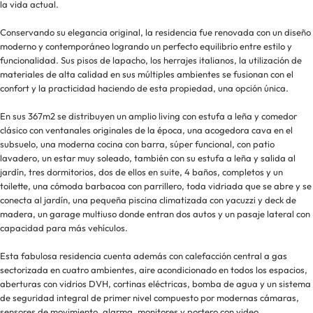
la vida actual.
Conservando su elegancia original, la residencia fue renovada con un diseño
moderno y contemporáneo logrando un perfecto equilibrio entre estilo y
funcionalidad. Sus pisos de lapacho, los herrajes italianos, la utilización de
materiales de alta calidad en sus múltiples ambientes se fusionan con el
confort y la practicidad haciendo de esta propiedad, una opción única.
En sus 367m2 se distribuyen un amplio living con estufa a leña y comedor
clásico con ventanales originales de la época, una acogedora cava en el
subsuelo, una moderna cocina con barra, súper funcional, con patio
lavadero, un estar muy soleado, también con su estufa a leña y salida al
jardín, tres dormitorios, dos de ellos en suite, 4 baños, completos y un
toilette, una cómoda barbacoa con parrillero, toda vidriada que se abre y se
conecta al jardín, una pequeña piscina climatizada con yacuzzi y deck de
madera, un garage multiuso donde entran dos autos y un pasaje lateral con
capacidad para más vehículos.
Esta fabulosa residencia cuenta además con calefacción central a gas
sectorizada en cuatro ambientes, aire acondicionado en todos los espacios,
aberturas con vidrios DVH, cortinas eléctricas, bomba de agua y un sistema
de seguridad integral de primer nivel compuesto por modernas cámaras,
sensores de movimiento, alarma, monitores y portero con video.