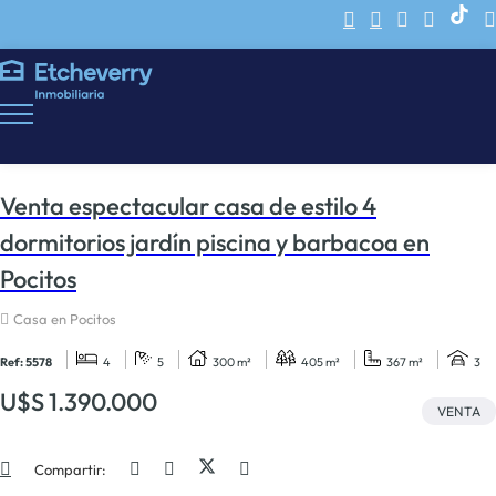
Venta espectacular casa de estilo 4
dormitorios jardín piscina y barbacoa en
Pocitos
Casa en Pocitos
Ref: 5578
4
5
300 m²
405 m²
367 m²
3
U$S 1.390.000
VENTA
Compartir: