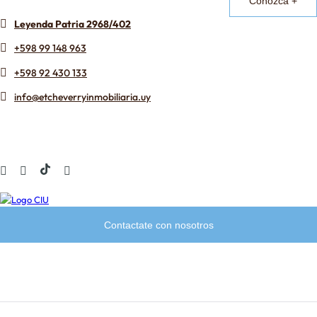
Conozca +
Leyenda Patria 2968/402
+598 99 148 963
+598 92 430 133
info@etcheverryinmobiliaria.uy
Contactate con nosotros