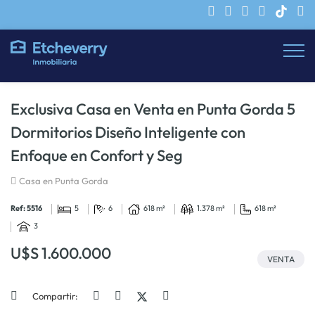
Exclusiva Casa en Venta en Punta Gorda 5
Dormitorios Diseño Inteligente con
Enfoque en Confort y Seg
Casa en Punta Gorda
Ref: 5516
5
6
618 m²
1.378 m²
618 m²
3
U$S 1.600.000
VENTA
Compartir: